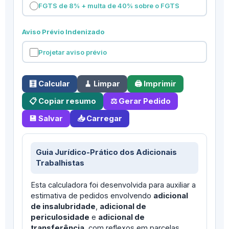
FGTS de 8% + multa de 40% sobre o FGTS
Aviso Prévio Indenizado
Projetar aviso prévio
🧮 Calcular
🧹 Limpar
🖨️ Imprimir
📋 Copiar resumo
⚖️ Gerar Pedido
💾 Salvar
📥 Carregar
Guia Jurídico-Prático dos Adicionais
Trabalhistas
Esta calculadora foi desenvolvida para auxiliar a
estimativa de pedidos envolvendo
adicional
de insalubridade
,
adicional de
periculosidade
e
adicional de
transferência
, com reflexos em parcelas