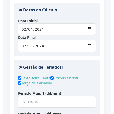
📅 Datas do Cálculo
ℹ️
Data Inicial
Data Final
🎉 Gestão de Feriados
ℹ️
Sexta-feira Santa
Corpus Christi
Terça de Carnaval
Feriado Mun. 1 (dd/mm)
Feriado Mun. 2 (dd/mm)