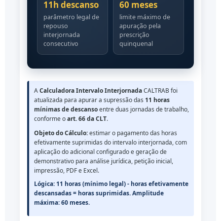
11h descanso
60 meses
parâmetro legal de
limite máximo de
repouso
apuração pela
interjornada
prescrição
consecutivo
quinquenal
A
Calculadora Intervalo Interjornada
CALTRAB foi
atualizada para apurar a supressão das
11 horas
mínimas de descanso
entre duas jornadas de trabalho,
conforme o
art. 66 da CLT
.
Objeto do Cálculo:
estimar o pagamento das horas
efetivamente suprimidas do intervalo interjornada, com
aplicação do adicional configurado e geração de
demonstrativo para análise jurídica, petição inicial,
impressão, PDF e Excel.
Lógica: 11 horas (mínimo legal) - horas efetivamente
descansadas = horas suprimidas. Amplitude
máxima: 60 meses.