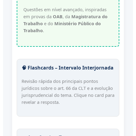
horas, isso não gera automaticamente
obrigação para um dos empregadores.
Sim, em
Questões em nível avançado, inspiradas
em provas da
OAB
, da
Em regra,
Magistratura do
casos
Pode reduzir?
A análise pode ser diferente caso exista
Trabalho
e do
Ministério Público do
não
específicos
grupo econômico
, unidade de
Trabalho
.
(art. 611-A)
comando, coemprego ou integração na
gestão da mão de obra — hipóteses em
que a situação pode ser examinada de
forma mais ampla.
🧠 Flashcards – Intervalo Interjornada
Revisão rápida dos principais pontos
jurídicos sobre o art. 66 da CLT e a evolução
jurisprudencial do tema. Clique no card para
revelar a resposta.