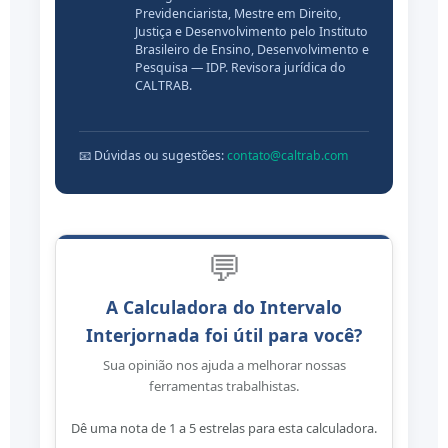
Previdenciarista, Mestre em Direito,
Justiça e Desenvolvimento pelo Instituto
Brasileiro de Ensino, Desenvolvimento e
Pesquisa — IDP. Revisora jurídica do
CALTRAB.
📧 Dúvidas ou sugestões:
contato@caltrab.com
💬
A Calculadora do Intervalo
Interjornada foi útil para você?
Sua opinião nos ajuda a melhorar nossas
ferramentas trabalhistas.
Dê uma nota de 1 a 5 estrelas para esta calculadora.