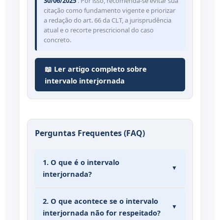
30/06/2025
. Por isso, recomenda-se evitar sua
citação como fundamento vigente e priorizar
a redação do art. 66 da CLT, a jurisprudência
atual e o recorte prescricional do caso
concreto.
📖 Ler artigo completo sobre
intervalo interjornada
Perguntas Frequentes (FAQ)
1. O que é o intervalo
▼
interjornada?
É o período mínimo de descanso entre
2. O que acontece se o intervalo
o término de uma jornada de trabalho
▼
interjornada não for respeitado?
e o início da seguinte. Está previsto no