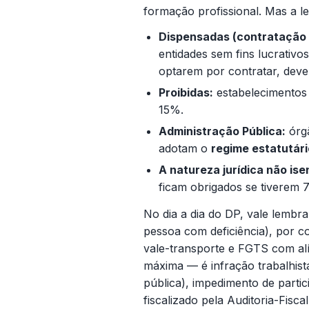
formação profissional. Mas a le
Dispensadas (contratação f
entidades sem fins lucrativo
optarem por contratar, dev
Proibidas:
estabelecimento
15%.
Administração Pública:
órgã
adotam o
regime estatutári
A natureza jurídica não ise
ficam obrigados se tiverem
No dia a dia do DP, vale lembr
pessoa com deficiência), por co
vale-transporte e FGTS com al
máxima — é infração trabalhist
pública), impedimento de parti
fiscalizado pela Auditoria-Fisca