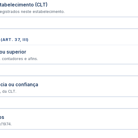
tabelecimento (CLT)
gistrados neste estabelecimento.
RT. 37, III)
 ou superior
 contadores e afins.
cia ou confiança
º, da CLT.
os
9/1974.