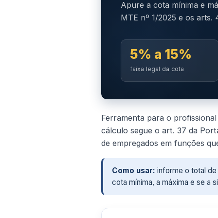
Apure a cota mínima e má
MTE nº 1/2025 e os arts. 
5% a 15%
faixa legal da cota
Ferramenta para o profissiona
cálculo segue o art. 37 da Por
de empregados em funções que
Como usar:
informe o total d
cota mínima, a máxima e se a s