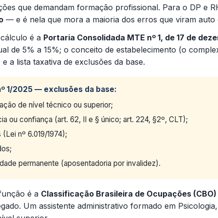
ões que demandam formação profissional. Para o DP e RH, 
o
— e é nela que mora a maioria dos erros que viram auto 
 cálculo é a
Portaria Consolidada MTE nº 1, de 17 de dez
tual de 5% a 15%; o conceito de estabelecimento (o compl
 e a lista taxativa de exclusões da base.
E nº 1/2025 — exclusões da base:
ação de nível técnico ou superior;
a ou confiança (art. 62, II e § único; art. 224, §2º, CLT);
 (Lei nº 6.019/1974);
dos;
idade permanente (aposentadoria por invalidez).
 função é a
Classificação Brasileira de Ocupações (CBO)
gado. Um assistente administrativo formado em Psicologi