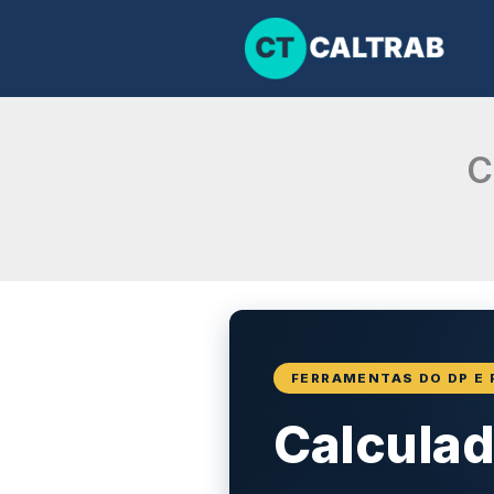
Ir
para
o
conteúdo
C
FERRAMENTAS DO DP E 
Calculad