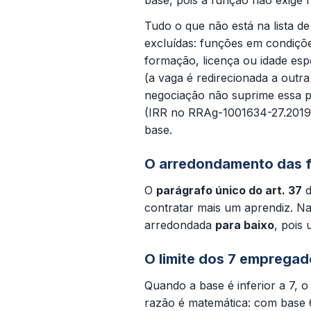
base, pois a função não exige n
Tudo o que não está na lista d
excluídas: funções em condiçõe
formação, licença ou idade esp
(a vaga é redirecionada a outr
negociação não suprime essa p
(IRR no RRAg-1001634-27.2019.
base.
O arredondamento das 
O
parágrafo único do art. 37
d
contratar mais um aprendiz. N
arredondada
para baixo
, pois
O limite dos 7 emprega
Quando a base é inferior a 7, o
razão é matemática: com base 6