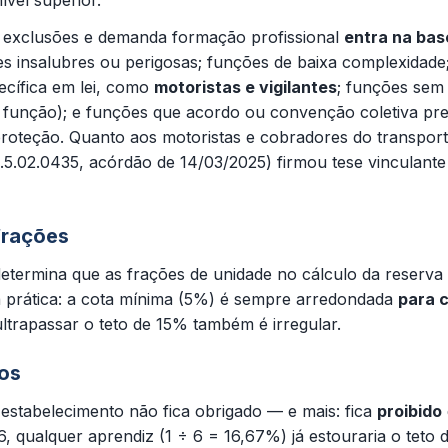
ível superior.
e exclusões e demanda formação profissional
entra na bas
s insalubres ou perigosas; funções de baixa complexidade
ecífica em lei, como
motoristas e vigilantes
; funções sem 
a função); e funções que acordo ou convenção coletiva pret
roteção. Quanto aos motoristas e cobradores do transport
5.02.0435, acórdão de 14/03/2025) firmou tese vinculante
frações
etermina que as frações de unidade no cálculo da reserva 
a prática: a cota mínima (5%) é sempre arredondada
para 
 ultrapassar o teto de 15% também é irregular.
dos
 estabelecimento não fica obrigado — e mais: fica
proibido
, qualquer aprendiz (1 ÷ 6 = 16,67%) já estouraria o teto 