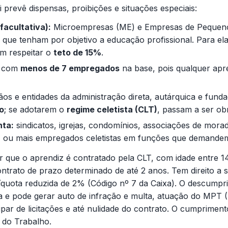
i prevê dispensas, proibições e situações especiais:
acultativa):
Microempresas (ME) e Empresas de Pequeno
s que tenham por objetivo a educação profissional. Para el
em respeitar o
teto de 15%
.
s com
menos de 7 empregados
na base, pois qualquer apre
os e entidades da administração direta, autárquica e fund
o
; se adotarem o
regime celetista (CLT)
, passam a ser ob
nta:
sindicatos, igrejas, condomínios, associações de morad
 7 ou mais empregados celetistas em funções que demande
ar que o aprendiz é contratado pela CLT, com idade entre 1
ntrato de prazo determinado de até 2 anos. Tem direito a sa
íquota reduzida de 2% (Código nº 7 da Caixa). O descump
a e pode gerar auto de infração e multa, atuação do MPT (T
cipar de licitações e até nulidade do contrato. O cumprime
l do Trabalho.