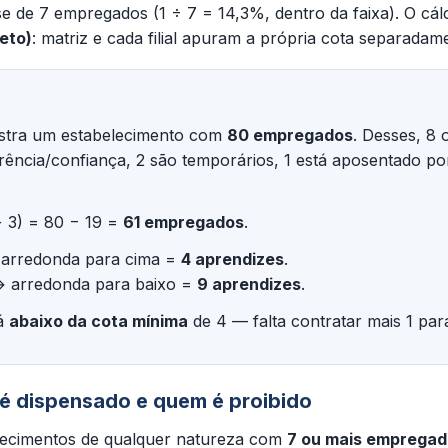
se de 7 empregados (1 ÷ 7 = 14,3%, dentro da faixa). O cálc
eto)
: matriz e cada filial apuram a própria cota separadam
nistra um estabelecimento com
80 empregados
. Desses, 8
rência/confiança, 2 são temporários, 1 está aposentado por
+ 3) = 80 − 19 =
61 empregados
.
 arredonda para cima =
4 aprendizes
.
→ arredonda para baixo =
9 aprendizes
.
tá
abaixo da cota mínima
de 4 — falta contratar mais 1 para
é dispensado e quem é proibido
lecimentos de qualquer natureza com
7 ou mais emprega