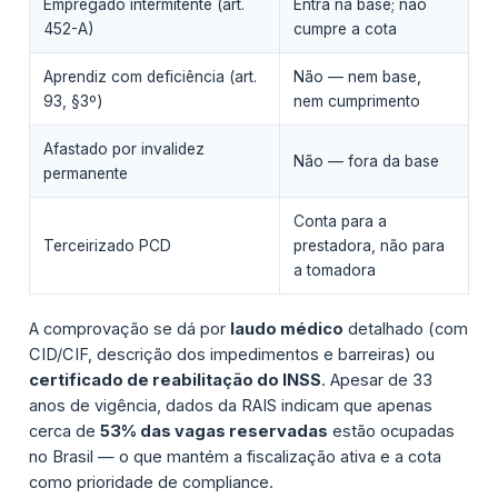
Empregado intermitente (art.
Entra na base; não
452-A)
cumpre a cota
Aprendiz com deficiência (art.
Não — nem base,
93, §3º)
nem cumprimento
Afastado por invalidez
Não — fora da base
permanente
Conta para a
Terceirizado PCD
prestadora, não para
a tomadora
A comprovação se dá por
laudo médico
detalhado (com
CID/CIF, descrição dos impedimentos e barreiras) ou
certificado de reabilitação do INSS
. Apesar de 33
anos de vigência, dados da RAIS indicam que apenas
cerca de
53% das vagas reservadas
estão ocupadas
no Brasil — o que mantém a fiscalização ativa e a cota
como prioridade de compliance.