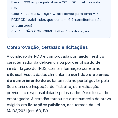
Base = 229 empregadosFaixa 201–500 → alíquota de
3%
Cota = 229 × 3% = 6,87 → arredonda para cima = 7
PCDPCD/reabilitados que contam: 6 (intermitentes não
entram aqui)
6 < 7 → NÃO CONFORME: faltam 1 contratação
Comprovação, certidão e licitações
A condição de PCD é comprovada por
laudo médico
caracterizador da deficiência ou por
certificado de
reabilitação
do INSS, com a informação correta no
eSocial
. Esses dados alimentam a
certidão eletrônica
de cumprimento de cota
, emitida no portal gov.br pela
Secretaria de Inspeção do Trabalho, sem validação
prévia — a responsabilidade pelos dados é exclusiva do
empregador. A certidão tornou-se o instrumento de prova
exigido em
licitações públicas
, nos termos da Lei
14.133/2021 (art. 63, IV).