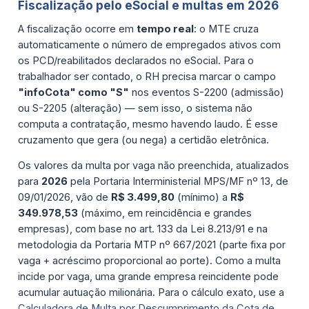
Fiscalização pelo eSocial e multas em 2026
A fiscalização ocorre em
tempo real
: o MTE cruza
automaticamente o número de empregados ativos com
os PCD/reabilitados declarados no eSocial. Para o
trabalhador ser contado, o RH precisa marcar o campo
"infoCota" como "S"
nos eventos S-2200 (admissão)
ou S-2205 (alteração) — sem isso, o sistema não
computa a contratação, mesmo havendo laudo. É esse
cruzamento que gera (ou nega) a certidão eletrônica.
Os valores da multa por vaga não preenchida, atualizados
para
2026
pela Portaria Interministerial MPS/MF nº 13, de
09/01/2026, vão de
R$ 3.499,80
(mínimo) a
R$
349.978,53
(máximo, em reincidência e grandes
empresas), com base no art. 133 da Lei 8.213/91 e na
metodologia da Portaria MTP nº 667/2021 (parte fixa por
vaga + acréscimo proporcional ao porte). Como a multa
incide por vaga, uma grande empresa reincidente pode
acumular autuação milionária. Para o cálculo exato, use a
Calculadora de Multa por Descumprimento da Cota de