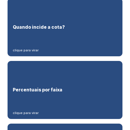
pode ser negada por inconsistência.
Empresas com
Quando incide a cota?
100 ou mais
empregados (art. 93 da Lei 8.213/91).
clique para virar
100–200:
2%
· 201–500:
3%
Percentuais por faixa
· 501–1.000:
4%
· +1.000:
5%
.
clique para virar