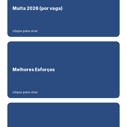
R$ 3.499,80
Multa 2026 (por vaga)
· máximo
R$ 349.978,53
(art. 133 da Lei 8.213/91).
clique para virar
Prova robusta de recrutamento afasta o
Melhores Esforços
dano moral coletivo
— mas a obrigação de contratar não cessa.
clique para virar
Marcar