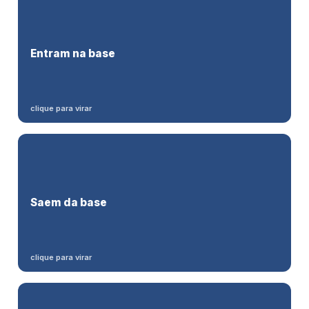
PCD/reabilitados do quadro
Entram na base
+ intermitentes
(art. 452-A), somados todos os estabelecimentos.
clique para virar
Aprendizes
(com/sem deficiência) e
Saem da base
afastados por invalidez
permanente.
clique para virar