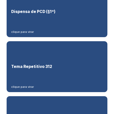
Só após contratar
substituto em condição semelhante
Dispensa de PCD (§1º)
. Garantia indireta: dispensável se a empresa já supera a
cota (SBDI-1).
clique para virar
TST decidirá, com efeito vinculante, se a dispensa de
PCD exige
Tema Repetitivo 312
substituto prévio
ou só o cumprimento do percentual.
clique para virar
Mínimo