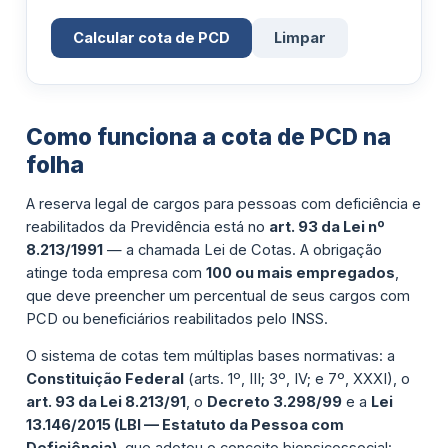
Calcular cota de PCD
Limpar
Como funciona a cota de PCD na
folha
A reserva legal de cargos para pessoas com deficiência e
reabilitados da Previdência está no
art. 93 da Lei nº
8.213/1991
— a chamada Lei de Cotas. A obrigação
atinge toda empresa com
100 ou mais empregados
,
que deve preencher um percentual de seus cargos com
PCD ou beneficiários reabilitados pelo INSS.
O sistema de cotas tem múltiplas bases normativas: a
Constituição Federal
(arts. 1º, III; 3º, IV; e 7º, XXXI), o
art. 93 da Lei 8.213/91
, o
Decreto 3.298/99
e a
Lei
13.146/2015 (LBI — Estatuto da Pessoa com
Deficiência)
, que adotou o conceito biopsicossocial: