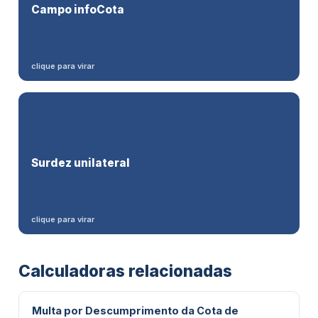
"S"
Campo infoCota
nos eventos S-2200/S-2205 do eSocial. Sem isso, o
PCD não é contado, mesmo com laudo.
clique para virar
A
Lei 14.768/2023
Surdez unilateral
reconhece a surdez unilateral
total (≥ 41 dB)
como deficiência, superando a Súmula 552 do STJ.
clique para virar
Calculadoras relacionadas
Multa por Descumprimento da Cota de