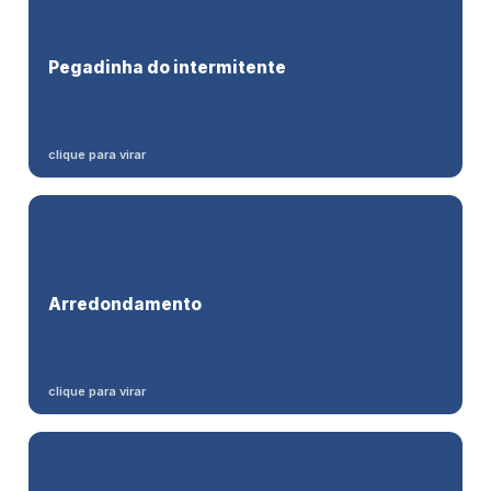
Entra na
base
Pegadinha do intermitente
, mas
não conta
para cumprir a cota — nem PCD intermitente.
clique para virar
Frações
Arredondamento
sempre para cima
→ mais uma contratação (máxima inclusão).
clique para virar